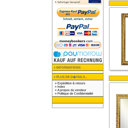
» INFORMATIONS
» PLUS DE D�TAILS..
»
Expédition & retours
»
Index
»
A propos du vendeur
»
Politique de Confidentialité