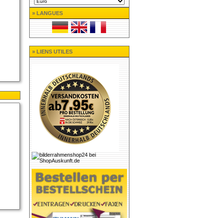
» LANGUES
» LIENS UTILES