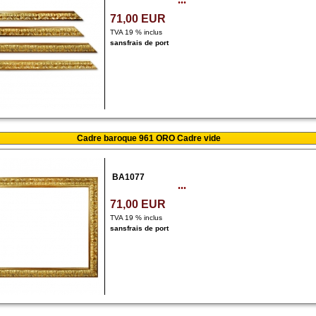
71,00 EUR
TVA 19 % inclus
sans
frais de port
Cadre baroque 961 ORO Cadre vide
BA1077
...
71,00 EUR
TVA 19 % inclus
sans
frais de port