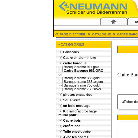
»
»
»
PAGE D`ACCUEIL
CATALOGUE
CADRE BAR
» CAT�GORIES
[+]
Panneaux
[+]
Cadre en aluminium
[+]
cadre baroque
[--]
Baroque frame 911 gold
[--]
Cadre Baroque 961 ORO
Cadre Baro
or
[--]
Baroque frame 333 gold
[--]
Baroque frame 333 argent
[--]
Baroque frame 750 gold
[--]
Baroque frame 750 silver
[+]
photos encadrées
[+]
Sous Verre
afficher d
[+]
en bois moulage
[+]
Kit rail d´accrochage
mural pour
[+]
Cadre bois
[+]
civière bar
[+]
Toile enveloppée
[+]
Avec les cadres