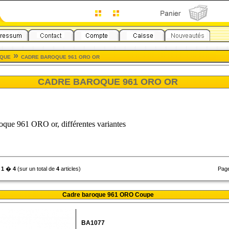
»
OQUE
CADRE BAROQUE 961 ORO OR
CADRE BAROQUE 961 ORO OR
que 961 ORO or, différentes variantes
e
1
�
4
(sur un total de
4
articles)
Pag
Cadre baroque 961 ORO Coupe
BA1077
...