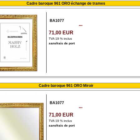
Cadre baroque 961 ORO échange de trames
BA1077
...
71,00 EUR
TVA 19 % inclus
sans
frais de port
Cadre baroque 961 ORO Miroir
BA1077
...
71,00 EUR
TVA 19 % inclus
sans
frais de port