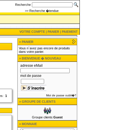
Recherche
>> Recherche �tendue
VOTRE COMPTE
|
PANIER
|
PAIEMENT
» PANIER
Vous n`avez pas encore de produits
dans votre panier.
» BIENVENUE � NOUVEAU
adresse eMail
mot de passe
Mot de passe oubli�?
es:
1
» GROUPE DE CLIENTS
Groupe clients:
Guest
» MONNAIE