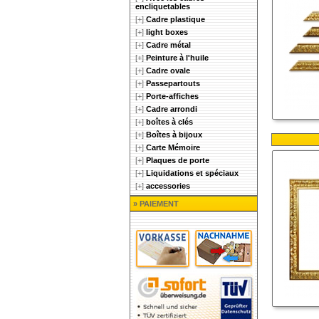
encliquetables
[+]
Cadre plastique
[+]
light boxes
[+]
Cadre métal
[+]
Peinture à l'huile
[+]
Cadre ovale
[+]
Passepartouts
[+]
Porte-affiches
[+]
Cadre arrondi
[+]
boîtes à clés
[+]
Boîtes à bijoux
[+]
Carte Mémoire
[+]
Plaques de porte
[+]
Liquidations et spéciaux
[+]
accessories
» PAIEMENT