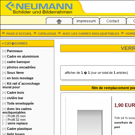
»
»
»
»
PAGE D`ACCUEIL
CATALOGUE
AVEC LES CADRES ENCLIQUETABLES
VERR
» CAT�GORIES
VERR
[+]
Panneaux
[+]
Cadre en aluminium
[+]
cadre baroque
[+]
photos encadrées
[+]
Sous Verre
afficher de
1
�
1
(sur un total de
1
articles)
[+]
en bois moulage
[+]
Kit rail d´accrochage
mural pour
film de remplacement pour 
[+]
Cadre bois
[+]
civière bar
[+]
Toile enveloppée
1,90 EU
[+]
Avec les cadres
encliquetables
[--]
Profil 25 mm
TVA 19 % inclu
[--]
Profil 32 mm
sans
frais de
[--]
verre replace
port
[+]
Cadre plastique
[+]
light boxes