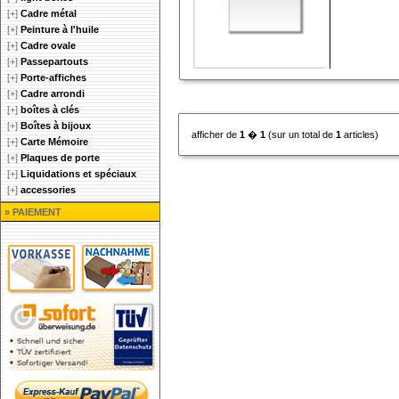
[+]
Cadre métal
[+]
Peinture à l'huile
[+]
Cadre ovale
[+]
Passepartouts
[+]
Porte-affiches
[+]
Cadre arrondi
[+]
boîtes à clés
[+]
Boîtes à bijoux
afficher de
1
�
1
(sur un total de
1
articles)
[+]
Carte Mémoire
[+]
Plaques de porte
[+]
Liquidations et spéciaux
[+]
accessories
» PAIEMENT