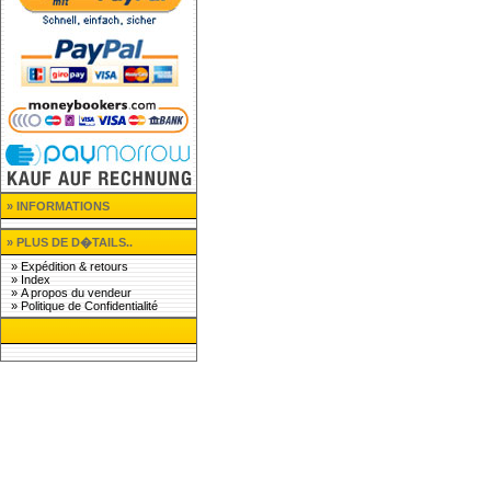
» INFORMATIONS
» PLUS DE D�TAILS..
»
Expédition & retours
»
Index
»
A propos du vendeur
»
Politique de Confidentialité