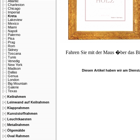
[--]
Atlantic
[--]
Charleston
[--]
Chicago
[--]
Imperial
[--]
Kreta
[--]
Lakeview
[--]
Mexico
[--]
Miami
[--]
Napoli
[--]
Palermo
[--]
Pisa
[--]
Prag
[--]
Rom
[--]
Sidney
Fahren Sie mit der Maus �ber das Bi
[--]
Toscana
[--]
Tunis
[--]
Venedig
[--]
New York
[--]
Madison
Diesen Artikel haben wir am Diens
[--]
Dallas
[--]
Genua
[--]
London
[--]
Big Mountain
[--]
Galerie
[--]
Texas
[+]
Keilrahmen
[+]
Leinwand auf Keilrahmen
[+]
Klapprahmen
[+]
Kunststoffrahmen
[+]
Leuchtkaesten
[+]
Metallrahmen
[+]
Ölgemälde
[+]
Oval Rahmen