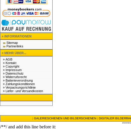
» INFORMATIONEN
Sitemap
Partnerlinks
» MEHR ÜBER...
»
AGB
»
Kontakt
»
Copyright
»
Impressum
»
Datenschutz
»
Widerrufsrecht
»
Batterieverordnung
»
Zahlungskonditionen
»
Verpackungsrichtlinie
»
Liefer- und Versandkosten
|
GALERIESCHIENEN UND BILDERSCHIENEN
|
DIGITALER BILDERR
eCommerce
/**/ and add this line before it: