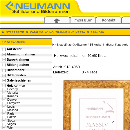
»
»
»
»
»
STARTSEITE
KATALOG
HOLZRAHMEN
KRETA
918-4060
» KATEGORIEN
[<<Erstes]
[<zurück]
[weiter>]
15
Artikel in dieser Kategorie
[+]
Aufsteller
[+]
Aluminiumrahmen
Holzwechselrahmen 40x60 Kreta
[+]
Barockrahmen
[+]
Bilder gerahmt
Art.Nr.: 918-4060
[+]
Bilderhalter
Lieferzeit:
3 - 4 Tage
[+]
Bilderleisten
[+]
Galerieschienen
[+]
Holzrahmen
[--]
Beverly
[--]
Victoria
[--]
Kansas
[--]
Denver
[--]
Lafayette
[--]
Louis
[--]
Mailand
[--]
Paris
[--]
Pazific
[--]
Sioux
[--]
Vegas
[--]
Wien