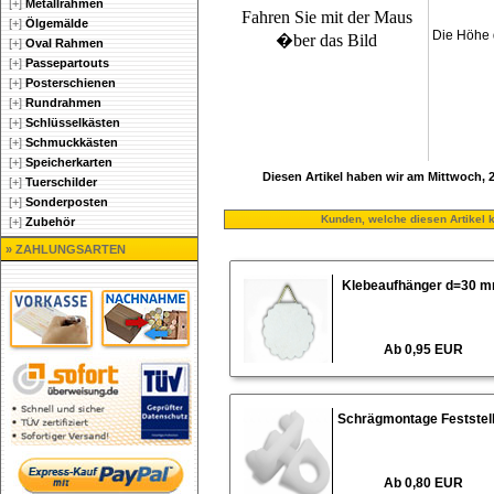
[+]
Metallrahmen
Fahren Sie mit der Maus
[+]
Ölgemälde
Die Höhe 
�ber das Bild
[+]
Oval Rahmen
[+]
Passepartouts
[+]
Posterschienen
[+]
Rundrahmen
[+]
Schlüsselkästen
[+]
Schmuckkästen
[+]
Speicherkarten
Diesen Artikel haben wir am Mittwoch,
[+]
Tuerschilder
[+]
Sonderposten
Kunden, welche diesen Artikel k
[+]
Zubehör
» ZAHLUNGSARTEN
Klebeaufhänger d=30 
Ab 0,95 EUR
Schrägmontage Feststel
Ab 0,80 EUR