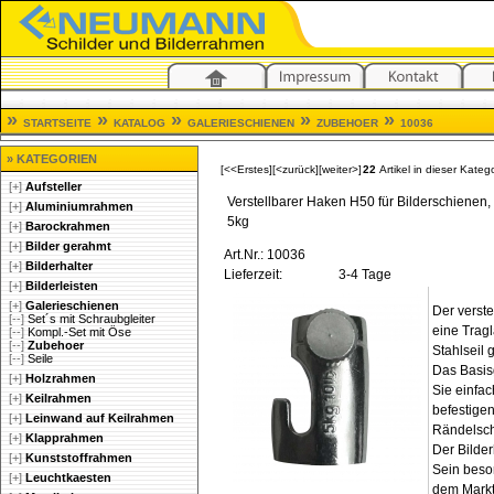
»
»
»
»
»
STARTSEITE
KATALOG
GALERIESCHIENEN
ZUBEHOER
10036
» KATEGORIEN
[<<Erstes]
[<zurück]
[weiter>]
22
Artikel in dieser Kateg
[+]
Aufsteller
Verstellbarer Haken H50 für Bilderschienen, 
[+]
Aluminiumrahmen
5kg
[+]
Barockrahmen
[+]
Bilder gerahmt
Art.Nr.: 10036
[+]
Bilderhalter
Lieferzeit:
3-4 Tage
[+]
Bilderleisten
[+]
Galerieschienen
Der verste
[--]
Set´s mit Schraubgleiter
eine Tragla
[--]
Kompl.-Set mit Öse
[--]
Zubehoer
Stahlseil 
[--]
Seile
Das Basisg
[+]
Holzrahmen
Sie einfac
[+]
Keilrahmen
befestigen
[+]
Leinwand auf Keilrahmen
Rändelsch
[+]
Klapprahmen
Der Bilder
[+]
Kunststoffrahmen
Sein beso
[+]
Leuchtkaesten
dem Markt