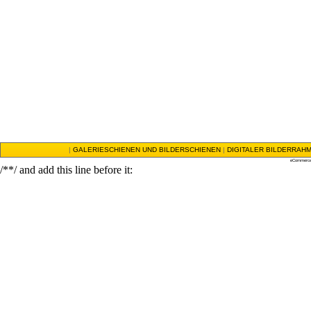
|
GALERIESCHIENEN UND BILDERSCHIENEN
|
DIGITALER BILDERRAH
eCommerce
/**/ and add this line before it: