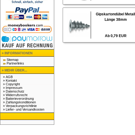
Gipskartondübel Metal
Länge 38mm
Ab 0,79 EUR
» INFORMATIONEN
Sitemap
Partnerlinks
» MEHR ÜBER...
»
AGB
»
Kontakt
»
Copyright
»
Impressum
»
Datenschutz
»
Widerrufsrecht
»
Batterieverordnung
»
Zahlungskonditionen
»
Verpackungsrichtlinie
»
Liefer- und Versandkosten